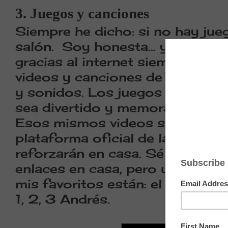
3. Juegos y canciones
Siempre he dicho: si no hay jueg
salón.
Soy honesta... y
o no cant
gracias al internet siempre le p
videos y canciones de YouTube p
y sonidos. Los juegos y cancio
sea divertido y memorable.
Esos mismos videos se los envia
plataforma oficial de la escuela
reforzarán en casa. Sé que no t
enlaces en casa, pero uno que ot
mis favoritos están: el monosíl
1, 2, 3 Andrés.