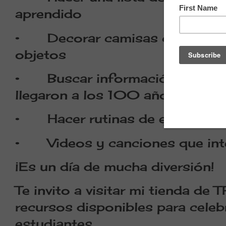
aprendido
•
Decorar camisas con el 
objetos
•
Buscar información sobre p
llegaron a los 100 años
•
Hacer rutinas de ejercici
•
Videos y canciones que in
¡Es un día de mucha diversión!
Te invito a visitar mi tienda de 
recursos disponibles para celeb
estudiantes.