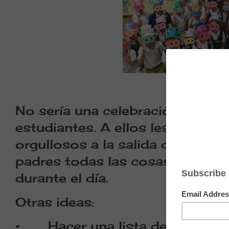
No sería una celebración sin un 
estudiantes. A ellos les encanta
orgullosos a la salida cuando p
padres todas las cosas que reci
durante el día.
Otras ideas:
•
Hacer una lista de 100 pa